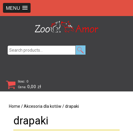
+48 726 369 743
sklep@zooamor.pl
MENU
Search
for:
Ilosc: 0
0,00
zł
Cena:
Home
/
Akcesoria dla kotów
/ drapaki
drapaki