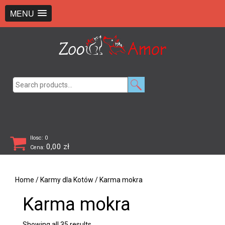
+48 726 369 743
sklep@zooamor.pl
MENU
Search
for:
Ilosc: 0
0,00
zł
Cena:
Home
/
Karmy dla Kotów
/ Karma mokra
Karma mokra
Showing all 35 results