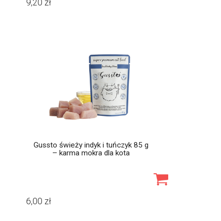
9,20
zł
Gussto świeży indyk i tuńczyk 85 g
– karma mokra dla kota
6,00
zł