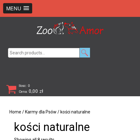
+48 726 369 743
sklep@zooamor.pl
MENU
Search
for:
Ilosc: 0
0,00
zł
Cena:
Home
/
Karmy dla Psów
/ kości naturalne
kości naturalne
Showing all 8 results