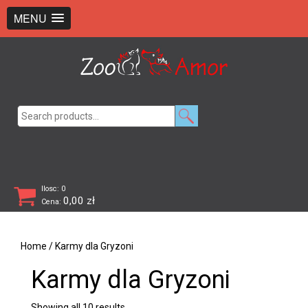
+48 726 369 743
sklep@zooamor.pl
MENU
Search
for:
Ilosc: 0
0,00
zł
Cena:
Home
/ Karmy dla Gryzoni
Karmy dla Gryzoni
Showing all 10 results