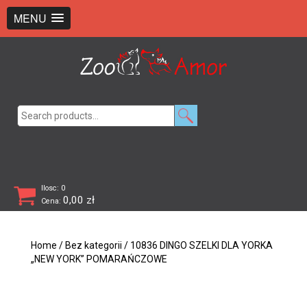
+48 726 369 743
sklep@zooamor.pl
MENU
Search
for:
Ilosc: 0
0,00
zł
Cena:
Home
/
Bez kategorii
/ 10836 DINGO SZELKI DLA YORKA
„NEW YORK” POMARAŃCZOWE