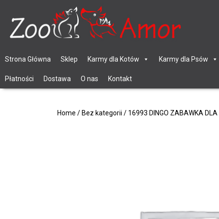
Strona Główna
Sklep
Karmy dla Kotów
Karmy dla Psów
Płatności
Dostawa
O nas
Kontakt
Home
/
Bez kategorii
/ 16993 DINGO ZABAWKA DL