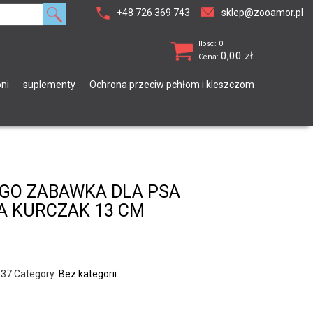
+48 726 369 743
sklep@zooamor.pl
Ilosc: 0
0,00
zł
Cena:
ni
suplementy
Ochrona przeciw pchłom i kleszczom
NGO ZABAWKA DLA PSA
 KURCZAK 13 CM
937
Category:
Bez kategorii