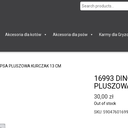
Search
for:
Akcesoria dla kotów
Akcesoria dla psów
Karmy dla Gryzo
A PSA PLUSZOWA KURCZAK 13 CM
16993 DI
PLUSZOWA
30,00
zł
Out of stock
SKU:
5904760169