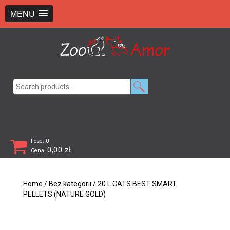
+48 726 369 743
sklep@zooamor.pl
MENU
Search
for:
Ilosc: 0
0,00
zł
Cena:
Home
/
Bez kategorii
/ 20 L CATS BEST SMART
PELLETS (NATURE GOLD)