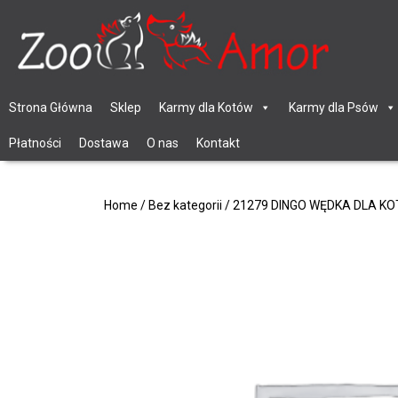
Strona Główna
Sklep
Karmy dla Kotów
Karmy dla Psów
Płatności
Dostawa
O nas
Kontakt
Home
/
Bez kategorii
/ 21279 DINGO WĘDKA DLA 