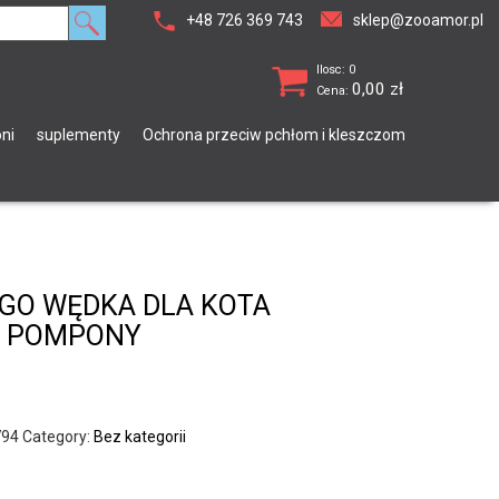
+48 726 369 743
sklep@zooamor.pl
Ilosc: 0
0,00
zł
Cena:
ni
suplementy
Ochrona przeciw pchłom i kleszczom
NGO WĘDKA DLA KOTA
 POMPONY
794
Category:
Bez kategorii