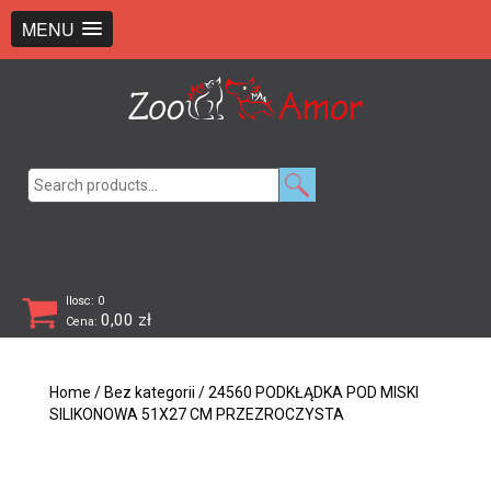
+48 726 369 743
sklep@zooamor.pl
MENU
Search
for:
Ilosc: 0
0,00
zł
Cena:
Home
/
Bez kategorii
/ 24560 PODKŁĄDKA POD MISKI
SILIKONOWA 51X27 CM PRZEZROCZYSTA