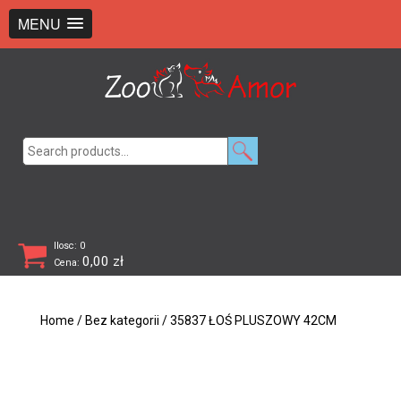
+48 726 369 743
sklep@zooamor.pl
MENU
Search
for:
Ilosc: 0
0,00
zł
Cena:
Home
/
Bez kategorii
/ 35837 ŁOŚ PLUSZOWY 42CM