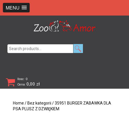
+48 726 369 743
sklep@zooamor.pl
MENU
Search
for:
Ilosc: 0
0,00
zł
Cena:
Home
/
Bez kategorii
/ 35951 BURGER ZABAWKA DLA
PSA PLUSZ Z DZWIĘKIEM