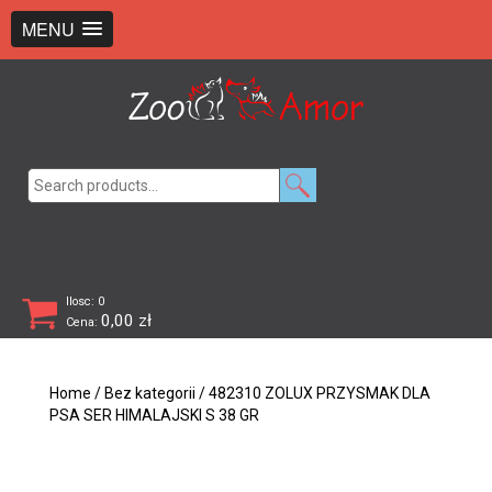
+48 726 369 743
sklep@zooamor.pl
MENU
Search
for:
Ilosc: 0
0,00
zł
Cena:
Home
/
Bez kategorii
/ 482310 ZOLUX PRZYSMAK DLA
PSA SER HIMALAJSKI S 38 GR