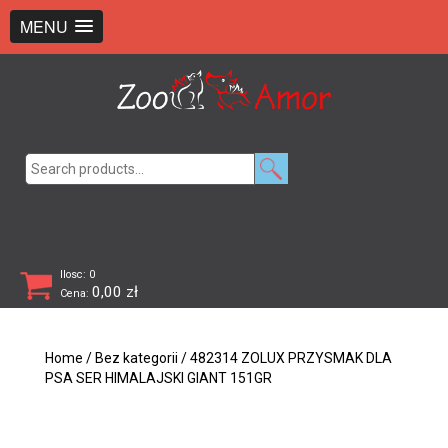
+48 726 369 743
sklep@zooamor.pl
MENU
Search
for:
Ilosc: 0
0,00
zł
Cena:
Home
/
Bez kategorii
/ 482314 ZOLUX PRZYSMAK DLA
PSA SER HIMALAJSKI GIANT 151GR