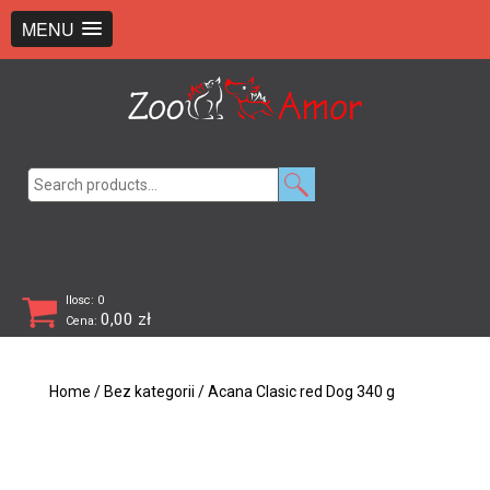
+48 726 369 743
sklep@zooamor.pl
MENU
Search
for:
Ilosc: 0
0,00
zł
Cena:
Home
/
Bez kategorii
/ Acana Clasic red Dog 340 g