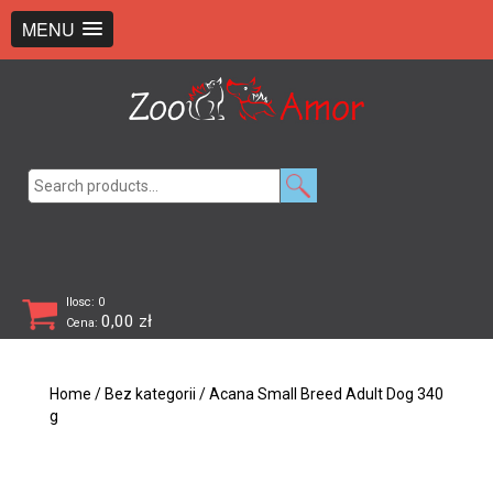
+48 726 369 743
sklep@zooamor.pl
MENU
Search
for:
Ilosc: 0
0,00
zł
Cena:
Home
/
Bez kategorii
/ Acana Small Breed Adult Dog 340
g