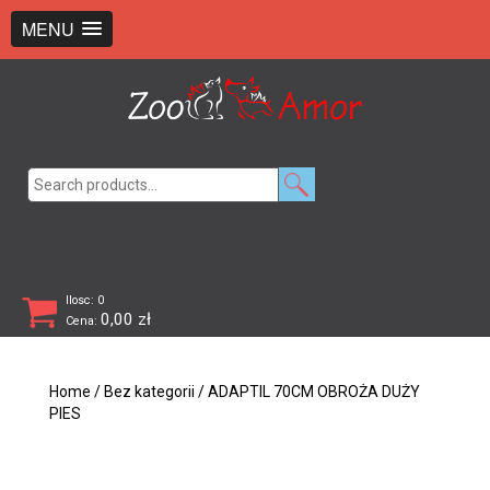
+48 726 369 743
sklep@zooamor.pl
MENU
Search
for:
Ilosc: 0
0,00
zł
Cena:
Home
/
Bez kategorii
/ ADAPTIL 70CM OBROŻA DUŻY
PIES