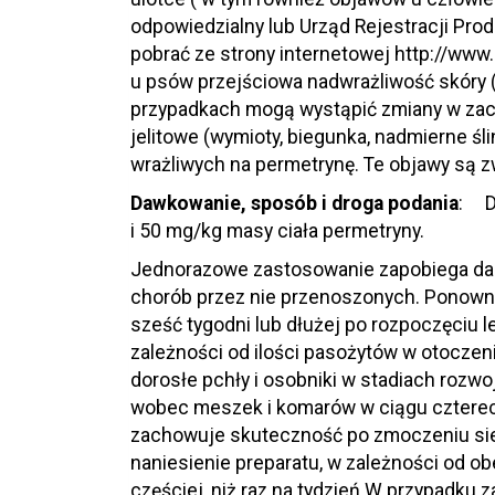
odpowiedzialny lub Urząd Rejestracji Pr
pobrać ze strony internetowej http://www
u psów przejściowa nadwrażliwość skóry (
przypadkach mogą wystąpić zmiany w zach
jelitowe (wymioty, biegunka, nadmierne śli
wrażliwych na permetrynę. Te objawy są z
Dawkowanie, sposób i droga podania
: D
i 50 mg/kg masy ciała permetryny.
Jednorazowe zastosowanie zapobiega dalsze
chorób przez nie przenoszonych. Ponowna
sześć tygodni lub dłużej po rozpoczęciu 
zależności od ilości pasożytów w otoczen
dorosłe pchły i osobniki w stadiach roz
wobec meszek i komarów w ciągu czterech
zachowuje skuteczność po zmoczeniu sie
naniesienie preparatu, w zależności od o
częściej, niż raz na tydzień W przypadku