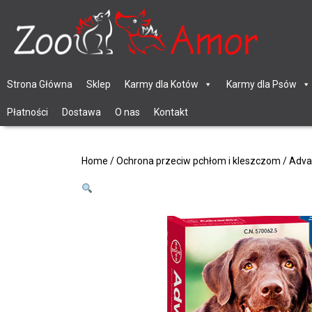
Strona Główna
Sklep
Karmy dla Kotów
Karmy dla Psów
Płatności
Dostawa
O nas
Kontakt
Home
/
Ochrona przeciw pchłom i kleszczom
/ Adva