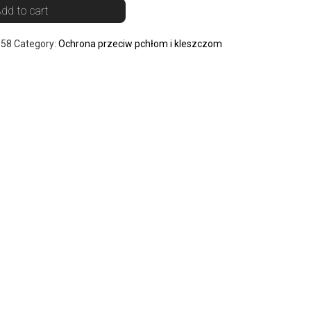
dd to cart
158
Category:
Ochrona przeciw pchłom i kleszczom