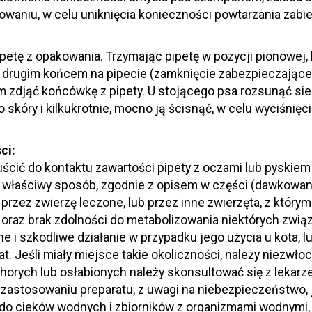
owaniu, w celu uniknięcia konieczności powtarzania zabi
petę z opakowania. Trzymając pipetę w pozycji pionowej, 
drugim końcem na pipecie (zamknięcie zabezpieczające 
 zdjąć końcówkę z pipety. U stojącego psa rozsunąć sier
o skóry i kilkukrotnie, mocno ją ścisnąć, w celu wyciśnię
ci:
cić do kontaktu zawartości pipety z oczami lub pyskiem p
e właściwy sposób, zgodnie z opisem w części (dawkowan
przez zwierzę leczone, lub przez inne zwierzęta, z który
oraz brak zdolności do metabolizowania niektórych zwią
i szkodliwe działanie w przypadku jego użycia u kota, lu
. Jeśli miały miejsce takie okoliczności, należy niezwłoc
rych lub osłabionych należy skonsultować się z lekarze
 zastosowaniu preparatu, z uwagi na niebezpieczeństwo,
do cieków wodnych i zbiorników z organizmami wodnymi, 