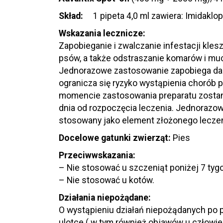
Skład:
1 pipeta 4,0 ml zawiera: Imidakl
Wskazania lecznicze:
Zapobieganie i zwalczanie infestacji kles
psów, a także odstraszanie komarów i mu
Jednorazowe zastosowanie zapobiega dalsz
ogranicza się ryzyko wystąpienia chorób p
momencie zastosowania preparatu zostaną
dnia od rozpoczęcia leczenia. Jednorazow
stosowany jako element złożonego leczen
Docelowe gatunki zwierząt:
Pies
Przeciwwskazania:
– Nie stosować u szczeniąt poniżej 7 tygo
– Nie stosować u kotów.
Działania niepożądane:
O wystąpieniu działań niepożądanych po 
ulotce ( w tym również objawów u człowie