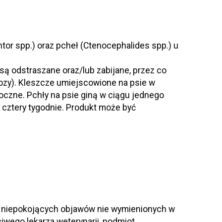
tor spp.) oraz pcheł (Ctenocephalides spp.) u
są odstraszane oraz/lub zabijane, przez co
hiozy). Kleszcze umiejscowione na psie w
czne. Pchły na psie giną w ciągu jednego
 cztery tygodnie. Produkt może być
k niepokojących objawów nie wymienionych w
iwego lekarza weterynarii, podmiot