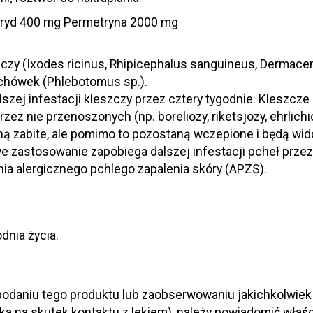
opryd 400 mg Permetryna 2000 mg
zczy (Ixodes ricinus, Rhipicephalus sanguineus, Dermacen
chówek (Phlebotomus sp.).
ej infestacji kleszczy przez cztery tygodnie. Kleszcze 
rzez nie przenoszonych (np. boreliozy, riketsjozy, ehrlic
 zabite, ale pomimo to pozostaną wczepione i będą wido
e zastosowanie zapobiega dalszej infestacji pcheł przez
ia alergicznego pchlego zapalenia skóry (APZS).
dnia życia.
podaniu tego produktu lub zaobserwowaniu jakichkolwie
ka na skutek kontaktu z lekiem), należy powiadomić właśc