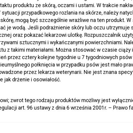
taktu produktu ze skórą, oczami i ustami. W trakcie nakłada
 sytuacji przypadkowego rozlania na skórze, należy naty
 skórę, mogą być szczególnie wrażliwe na ten produkt. W
ać je wodą. Jeśli podrażnienie skóry lub oczu utrzymuje s
znej oraz pokazać lekarzowi ulotkę. Rozpuszczalnik użyt
tworzywami sztucznymi i wykańczanymi powierzchniami. Nal
tu z takimi materiałami. Można stosować w czasie ciąży i
zień przez cztery kolejne tygodnie u 7 tygodniowych p
 nieumyślnego połknięcia w przypadku psów jest mało pr
adzone przez lekarza weterynarii. Nie jest znana specy
 jak drżenie i osowiałość.
towi; zwrot tego rodzaju produktów możliwy jest wyłączn
ulacji art. 96 ustawy z dnia 6 września 2001r. – Prawo fa