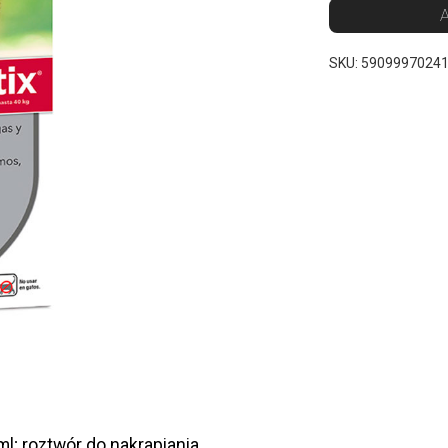
A
SKU:
5909997024
l; roztwór do nakrapiania