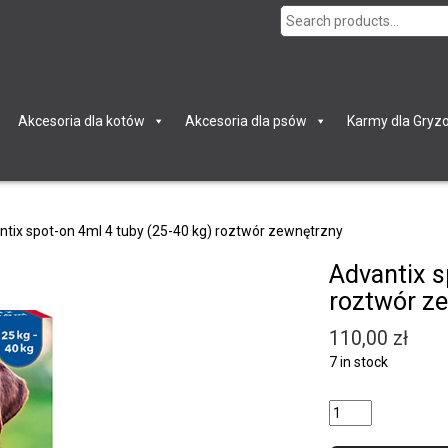
Search
for:
Akcesoria dla kotów
Akcesoria dla psów
Karmy dla Gryzo
ntix spot-on 4ml 4 tuby (25-40 kg) roztwór zewnętrzny
Advantix s
roztwór z
110,00
zł
7 in stock
Quantity