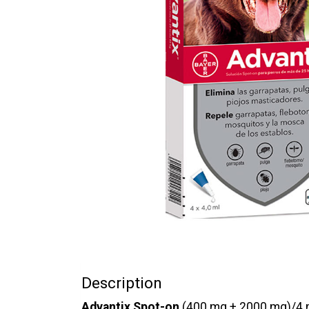
Description
Advantix Spot-on
(400 mg + 2000 mg)/4 m