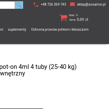
+48 726 369 743
sklep@zooamor.pl
Ilosc: 0
0,00
zł
Cena:
ni
suplementy
Ochrona przeciw pchłom i kleszczom
pot-on 4ml 4 tuby (25-40 kg)
ewnętrzny