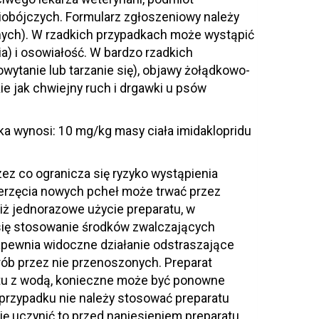
iobójczych. Formularz zgłoszeniowy należy
jnych). W rzadkich przypadkach może wystąpić
a) i osowiałość. W bardzo rzadkich
ytanie lub tarzanie się), objawy żołądkowo-
kie jak chwiejny ruch i drgawki u psów
 wynosi: 10 mg/kg masy ciała imidaklopridu
zez co ogranicza się ryzyko wystąpienia
ierzęcia nowych pcheł może trwać przez
iż jednorazowe użycie preparatu, w
 się stosowanie środków zwalczających
apewnia widoczne działanie odstraszające
rób przez nie przenoszonych. Preparat
tu z wodą, konieczne może być ponowne
 przypadku nie należy stosować preparatu
ię uczynić to przed naniesieniem preparatu