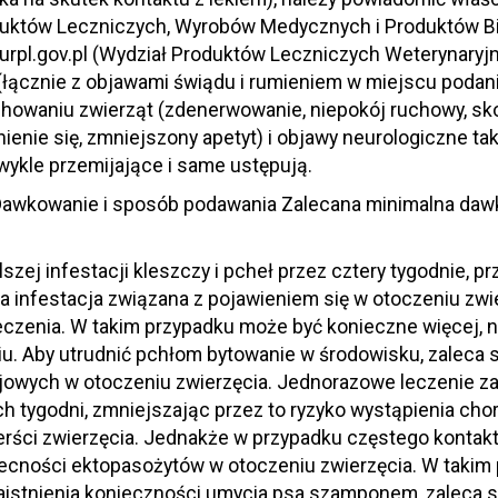
oduktów Leczniczych, Wyrobów Medycznych i Produktów B
.urpl.gov.pl (Wydział Produktów Leczniczych Weterynary
łącznie z objawami świądu i rumieniem w miejscu podani
owaniu zwierząt (zdenerwowanie, niepokój ruchowy, skow
nienie się, zmniejszony apetyt) i objawy neurologiczne ta
wykle przemijające i same ustępują.
awkowanie i sposób podawania Zalecana minimalna dawka
j infestacji kleszczy i pcheł przez cztery tygodnie, pr
 infestacja związana z pojawieniem się w otoczeniu zw
leczenia. W takim przypadku może być konieczne więcej, n
iu. Aby utrudnić pchłom bytowanie w środowisku, zaleca
wojowych w otoczeniu zwierzęcia. Jednorazowe leczenie z
 tygodni, zmniejszając przez to ryzyko wystąpienia cho
rści zwierzęcia. Jednakże w przypadku częstego kontak
becności ektopasożytów w otoczeniu zwierzęcia. W takim
 zaistnienia konieczności umycia psa szamponem, zaleca s