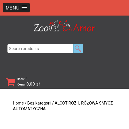
+48 726 369 743
sklep@zooamor.pl
MENU
Search
for:
Ilosc: 0
0,00
zł
Cena:
Home
/
Bez kategorii
/ ALCOT ROZ. L RÓŻOWA SMYCZ
AUTOMATYCZNA