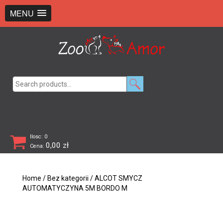
+48 726 369 743
sklep@zooamor.pl
MENU
Search
for:
Ilosc: 0
0,00
zł
Cena:
Home
/
Bez kategorii
/ ALCOT SMYCZ
AUTOMATYCZYNA 5M BORDO M