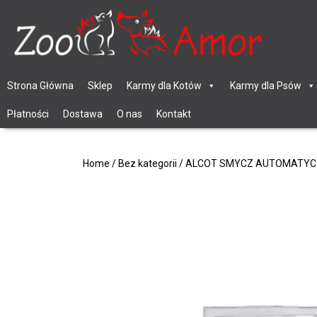
Strona Główna
Sklep
Karmy dla Kotów
Karmy dla Psów
Płatności
Dostawa
O nas
Kontakt
Home
/
Bez kategorii
/ ALCOT SMYCZ AUTOMATYC