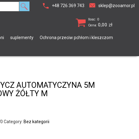
+48 726 369 743
sklep@zooamor.pl
Ilosc: 0
0,00
zł
Cena:
ni
suplementy
Ochrona przeciw pchłom i kleszczom
MYCZ AUTOMATYCZYNA 5M
OWY ŻÓŁTY M
70
Category:
Bez kategorii