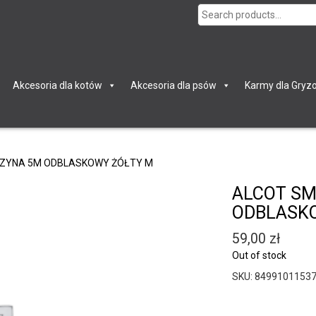
Search
for:
Akcesoria dla kotów
Akcesoria dla psów
Karmy dla Gryzo
ZYNA 5M ODBLASKOWY ŻÓŁTY M
ALCOT S
ODBLASK
59,00
zł
Out of stock
SKU:
8499101153