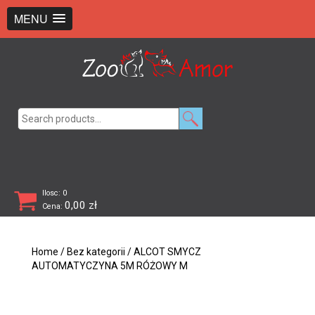
+48 726 369 743
sklep@zooamor.pl
MENU
Search
for:
Ilosc: 0
0,00
zł
Cena:
Home
/
Bez kategorii
/ ALCOT SMYCZ
AUTOMATYCZYNA 5M RÓŻOWY M