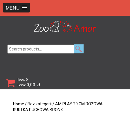
+48 726 369 743
sklep@zooamor.pl
MENU
Search
for:
Ilosc: 0
0,00
zł
Cena:
Home
/
Bez kategorii
/ AMIPLAY 29 CM RÓŻOWA
KURTKA PUCHOWA BRONX