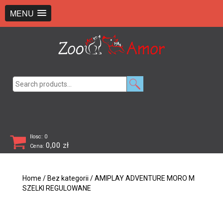
+48 726 369 743
sklep@zooamor.pl
MENU
Search
for:
Ilosc: 0
0,00
zł
Cena:
Home
/
Bez kategorii
/ AMIPLAY ADVENTURE MORO M
SZELKI REGULOWANE