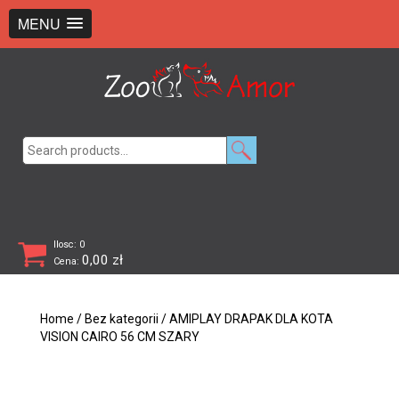
+48 726 369 743
sklep@zooamor.pl
MENU
Search
for:
Ilosc: 0
0,00
zł
Cena:
Home
/
Bez kategorii
/ AMIPLAY DRAPAK DLA KOTA
VISION CAIRO 56 CM SZARY