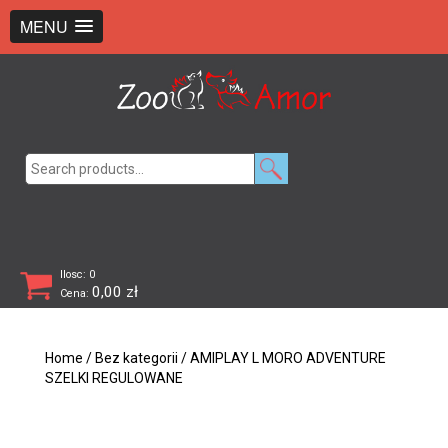
+48 726 369 743
sklep@zooamor.pl
MENU
Search
for:
Ilosc: 0
0,00
zł
Cena:
Home
/
Bez kategorii
/ AMIPLAY L MORO ADVENTURE
SZELKI REGULOWANE