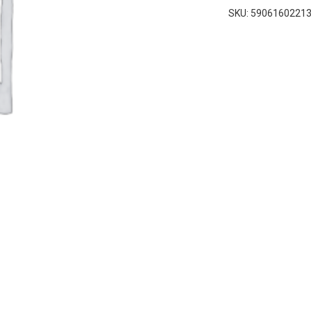
SKU:
5906160221