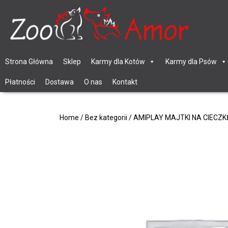
Strona Główna
Sklep
Karmy dla Kotów
Karmy dla Psów
Płatności
Dostawa
O nas
Kontakt
Home
/
Bez kategorii
/ AMIPLAY MAJTKI NA CIECZK