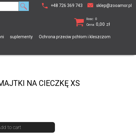
+48 726 369 743
sklep@zooamor.pl
Ilosc: 0
0,00
zł
Cena:
ni
suplementy
Ochrona przeciw pchłom i kleszczom
MAJTKI NA CIECZKĘ XS
dd to cart