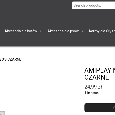
Search
for:
Akcesoria dla kotów
Akcesoria dla psów
Karmy dla Gryzo
Ę XS CZARNE
AMIPLAY 
CZARNE
24,99
zł
1 in stock
A