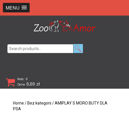
+48 726 369 743
sklep@zooamor.pl
MENU
Search
for:
Ilosc: 0
0,00
zł
Cena:
Home
/
Bez kategorii
/ AMIPLAY S MORO BUTY DLA
PSA