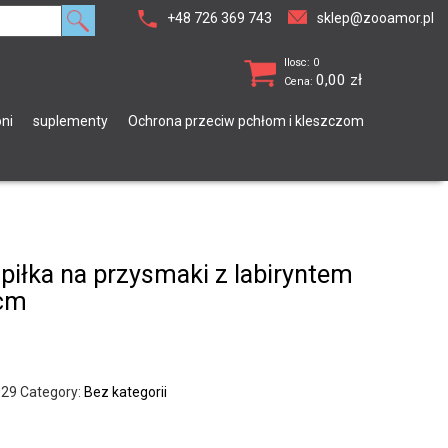
+48 726 369 743
sklep@zooamor.pl
Ilosc: 0
0,00
zł
Cena:
ni
suplementy
Ochrona przeciw pchłom i kleszczom
 piłka na przysmaki z labiryntem
 cm
029
Category:
Bez kategorii