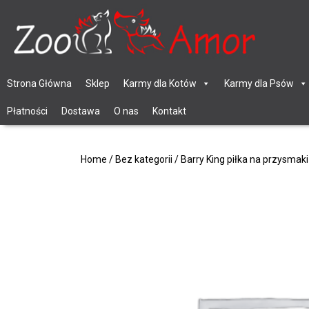
Strona Główna
Sklep
Karmy dla Kotów
Karmy dla Psów
Płatności
Dostawa
O nas
Kontakt
Home
/
Bez kategorii
/ Barry King piłka na przysmaki