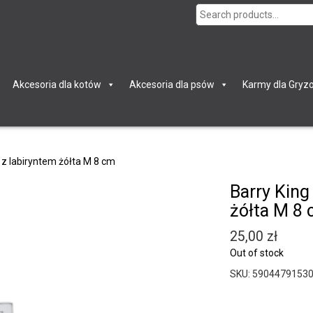
Search
for:
Akcesoria dla kotów
Akcesoria dla psów
Karmy dla Gryzo
 z labiryntem żółta M 8 cm
Barry King
żółta M 8
25,00
zł
Out of stock
SKU:
5904479153