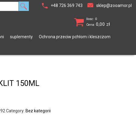
+48 726 369 743
sklep@zooamor.pl
Ilosc: 0
0,00
zł
Cena:
ni
suplementy
Ochrona przeciw pchłom i kleszczom
KLIT 150ML
092
Category:
Bez kategorii