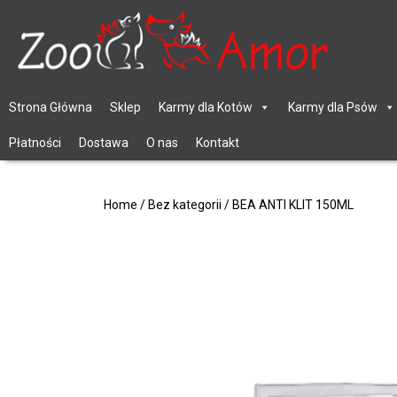
Strona Główna
Sklep
Karmy dla Kotów
Karmy dla Psów
Płatności
Dostawa
O nas
Kontakt
Home
/
Bez kategorii
/ BEA ANTI KLIT 150ML