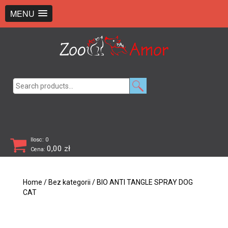
+48 726 369 743
sklep@zooamor.pl
MENU
Search
for:
Ilosc: 0
0,00
zł
Cena:
Home
/
Bez kategorii
/ BIO ANTI TANGLE SPRAY DOG
CAT