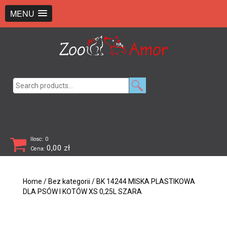
+48 726 369 743
sklep@zooamor.pl
MENU
Search
for:
Ilosc: 0
0,00
zł
Cena:
Home
/
Bez kategorii
/ BK 14244 MISKA PLASTIKOWA
DLA PSÓW I KOTÓW XS 0,25L SZARA