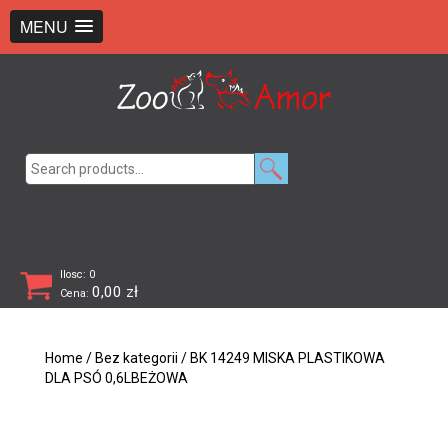
+48 726 369 743
sklep@zooamor.pl
MENU
Search
for:
Ilosc: 0
0,00
zł
Cena:
Home
/
Bez kategorii
/ BK 14249 MISKA PLASTIKOWA
DLA PSÓ 0,6LBEŻOWA