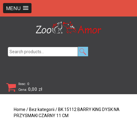
+48 726 369 743
sklep@zooamor.pl
MENU
Search
for:
Ilosc: 0
0,00
zł
Cena:
Home
/
Bez kategorii
/ BK 15112 BARRY KING DYSK NA
PRZYSMAKI CZARNY 11 CM