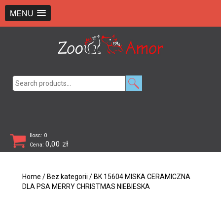
+48 726 369 743
sklep@zooamor.pl
MENU
Search
for:
Ilosc: 0
0,00
zł
Cena:
Home
/
Bez kategorii
/ BK 15604 MISKA CERAMICZNA
DLA PSA MERRY CHRISTMAS NIEBIESKA