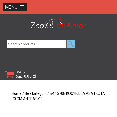
+48 726 369 743
sklep@zooamor.pl
MENU
Search
for:
Ilosc: 0
0,00
zł
Cena:
Home
/
Bez kategorii
/ BK 15708 KOCYK DLA PSA I KOTA
70 CM ANTRACYT