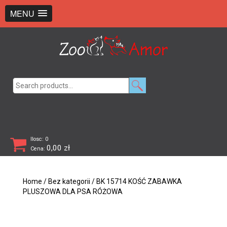
+48 726 369 743
sklep@zooamor.pl
MENU
Search
for:
Ilosc: 0
0,00
zł
Cena:
Home
/
Bez kategorii
/ BK 15714 KOŚĆ ZABAWKA
PLUSZOWA DLA PSA RÓŻOWA