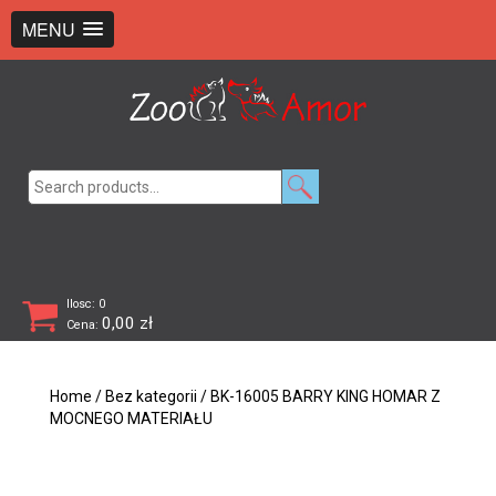
+48 726 369 743
sklep@zooamor.pl
MENU
Search
for:
Ilosc: 0
0,00
zł
Cena:
Home
/
Bez kategorii
/ BK-16005 BARRY KING HOMAR Z
MOCNEGO MATERIAŁU