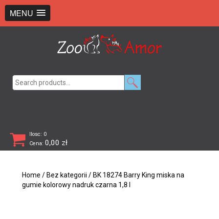
+48 726 369 743
sklep@zooamor.pl
MENU
Search
for:
Ilosc: 0
0,00
zł
Cena:
Home
/
Bez kategorii
/ BK 18274 Barry King miska na
gumie kolorowy nadruk czarna 1,8 l