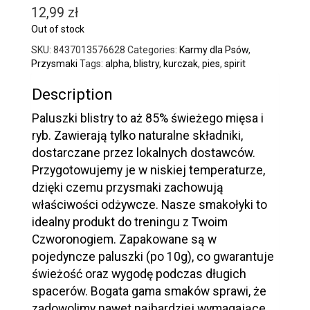
12,99
zł
Out of stock
SKU:
8437013576628
Categories:
Karmy dla Psów
,
Przysmaki
Tags:
alpha
,
blistry
,
kurczak
,
pies
,
spirit
Description
Paluszki blistry to aż 85% świeżego mięsa i
ryb. Zawierają tylko naturalne składniki,
dostarczane przez lokalnych dostawców.
Przygotowujemy je w niskiej temperaturze,
dzięki czemu przysmaki zachowują
właściwości odżywcze. Nasze smakołyki to
idealny produkt do treningu z Twoim
Czworonogiem. Zapakowane są w
pojedyncze paluszki (po 10g), co gwarantuje
świeżość oraz wygodę podczas długich
spacerów. Bogata gama smaków sprawi, że
zadowolimy nawet najbardziej wymagające