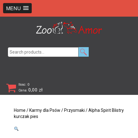
+48 726 369 743
sklep@zooamor.pl
MENU
Search
for:
Ilosc: 0
0,00
zł
Cena:
Home
/
Karmy dla Psów
/
Przysmaki
/ Alpha Spirit Blistry
kurczak pies