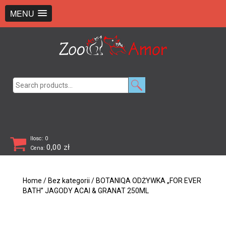
+48 726 369 743
sklep@zooamor.pl
MENU
Search
for:
Ilosc: 0
0,00
zł
Cena:
Home
/
Bez kategorii
/ BOTANIQA ODŻYWKA „FOR EVER
BATH” JAGODY ACAI & GRANAT 250ML