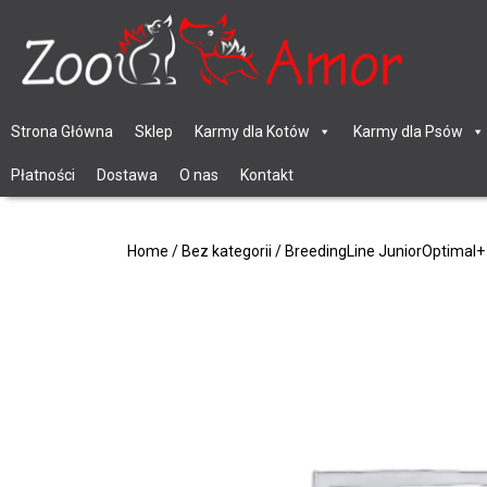
Strona Główna
Sklep
Karmy dla Kotów
Karmy dla Psów
Płatności
Dostawa
O nas
Kontakt
Home
/
Bez kategorii
/ BreedingLine JuniorOptimal+