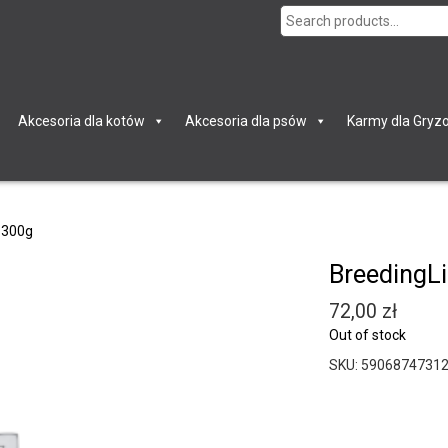
Search
for:
Akcesoria dla kotów
Akcesoria dla psów
Karmy dla Gryzo
 300g
BreedingL
72,00
zł
Out of stock
SKU:
5906874731