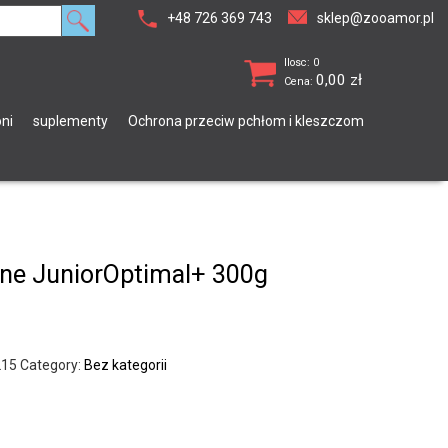
+48 726 369 743
sklep@zooamor.pl
Ilosc: 0
0,00
zł
Cena:
ni
suplementy
Ochrona przeciw pchłom i kleszczom
ine JuniorOptimal+ 300g
215
Category:
Bez kategorii