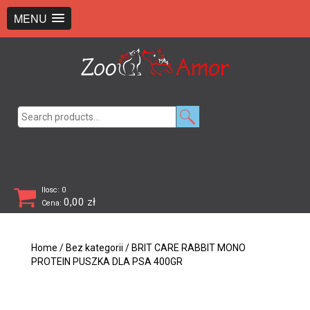
+48 726 369 743
sklep@zooamor.pl
MENU
Search
for:
Ilosc: 0
0,00
zł
Cena:
Home
/
Bez kategorii
/ BRIT CARE RABBIT MONO
PROTEIN PUSZKA DLA PSA 400GR