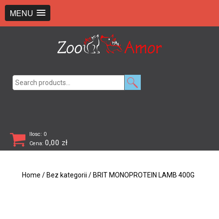
+48 726 369 743
sklep@zooamor.pl
MENU
Search
for:
Ilosc: 0
0,00
zł
Cena:
Home
/
Bez kategorii
/ BRIT MONOPROTEIN LAMB 400G