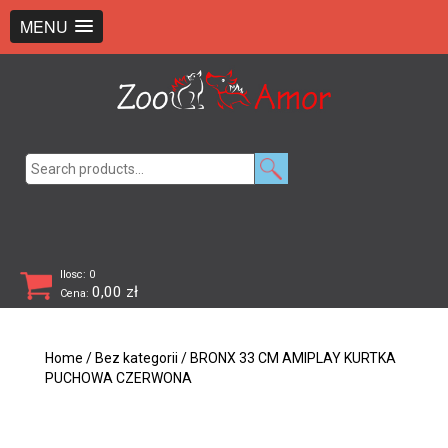
+48 726 369 743
sklep@zooamor.pl
MENU
Search
for:
Ilosc: 0
0,00
zł
Cena:
Home
/
Bez kategorii
/ BRONX 33 CM AMIPLAY KURTKA
PUCHOWA CZERWONA