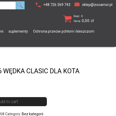
+48 726 369 743
sklep@zooamor.pl
Ilosc: 0
0,00
zł
Cena:
ni
suplementy
Ochrona przeciw pchłom i kleszczom
6 WĘDKA CLASIC DLA KOTA
dd to cart
768
Category:
Bez kategorii