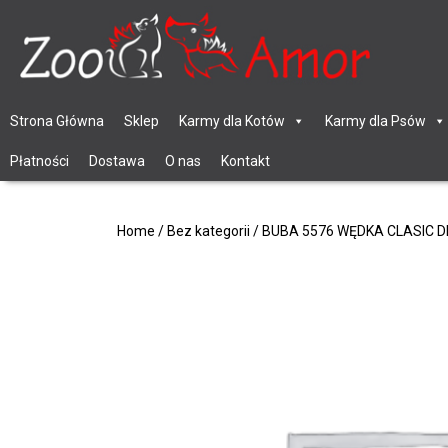
Strona Główna
Sklep
Karmy dla Kotów
Karmy dla Psów
Płatności
Dostawa
O nas
Kontakt
Home
/
Bez kategorii
/ BUBA 5576 WĘDKA CLASIC 