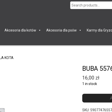
Search
for:
Akcesoria dla kotów
Akcesoria dla psów
Karmy dla Gryzo
DLA KOTA
BUBA 557
16,00
zł
1 in stock
A
SKU:
5907747655