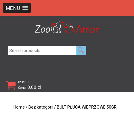
+48 726 369 743
sklep@zooamor.pl
MENU
Search
for:
Ilosc: 0
0,00
zł
Cena:
Home
/
Bez kategorii
/ BULT PŁUCA WIEPRZOWE 50GR