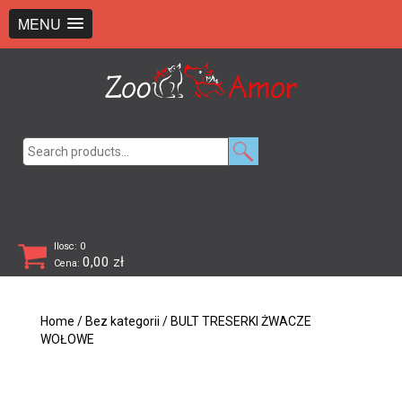
+48 726 369 743
sklep@zooamor.pl
MENU
Search
for:
Ilosc: 0
0,00
zł
Cena:
Home
/
Bez kategorii
/ BULT TRESERKI ŻWACZE
WOŁOWE