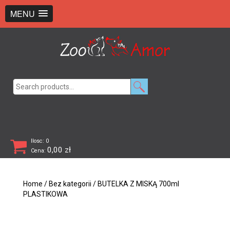
+48 726 369 743
sklep@zooamor.pl
MENU
Search
for:
Ilosc: 0
0,00
zł
Cena:
Home
/
Bez kategorii
/ BUTELKA Z MISKĄ 700ml
PLASTIKOWA