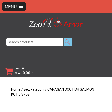
+48 726 369 743
sklep@zooamor.pl
MENU
Search
for:
Ilosc: 0
0,00
zł
Cena:
Home
/
Bez kategorii
/ CANAGAN SCOTISH SALMON
KOT 0,375G