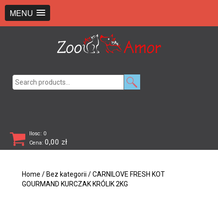
+48 726 369 743
sklep@zooamor.pl
MENU
Search
for:
Ilosc: 0
0,00
zł
Cena:
Home
/
Bez kategorii
/ CARNILOVE FRESH KOT
GOURMAND KURCZAK KRÓLIK 2KG